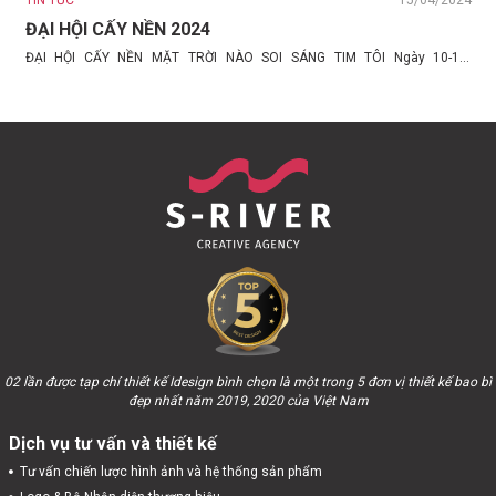
23
TIN TỨC
15/04/2024
T
ĐẠI HỘI CẤY NỀN 2024
ĐẠI HỘI CẤY NỀN MẶT TRỜI NÀO SOI SÁNG TIM TÔI Ngày 10-11-
V
12.05.2024 sắp tới, tại Vũng Tàu dưới...
n
để
02 lần được tạp chí thiết kế Idesign bình chọn là một trong 5 đơn vị thiết kế bao bì
đẹp nhất năm 2019, 2020 của Việt Nam
Dịch vụ tư vấn và thiết kế
Tư vấn chiến lược hình ảnh và hệ thống sản phẩm