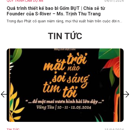
23
QUY TRÌNH LÀM DỰ ÁN
04/01/2024
Q
Quá trình thiết kế bao bì Gốm BỤT | Chia sẻ từ
Founder của S-River – Ms. Trịnh Thu Trang
M
t
ên
Trong đạo Phật có quan niệm rằng, mọi thứ xuất hiện trên cuộc đời này
đều là do duyên...
TIN TỨC