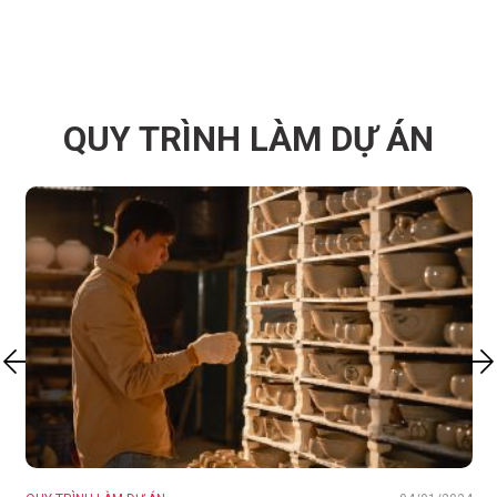
22
i,
QUY TRÌNH LÀM DỰ ÁN