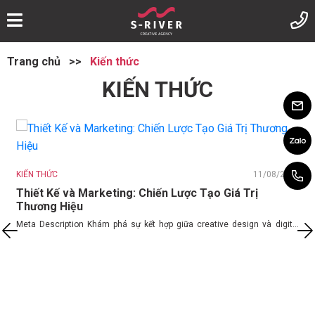
Trang chủ
>>
Kiến thức
KIẾN THỨC
account@
Chat Zalo
K
KIẾN THỨC
11/08/2025
Hotline:
0
Thiết Kế và Marketing: Chiến Lược Tạo Giá Trị
G
Thương Hiệu
t
Meta Description Khám phá sự kết hợp giữa creative design và digital
marketing. Tăng giá trị thương hiệu qua...