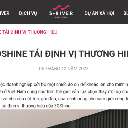
RIVER
DỊCH VỤ
DỰ ÁN XÃ HỘI
B
 TÁI ĐỊNH VỊ THƯƠNG HIỆU
0SHINE TÁI ĐỊNH VỊ THƯƠNG HI
05 THÁNG 12 NĂM 2023
iệc doanh nghiệp cởi bỏ một chiếc áo cũ để khoác lên cho mình 
lớn ở Việt Nam cũng như trên thế giới vẫn lựa chọn thay đổi bộ 
vụ nhu cầu cắt tóc, gội đầu, spa dành riêng cho nam giới cũng lự
 tái định vị thương hiệu của 30Shine.