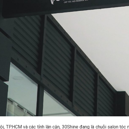
Nội, TP.HCM và các tỉnh lân cận, 30Shine đang là chuỗi salon tóc