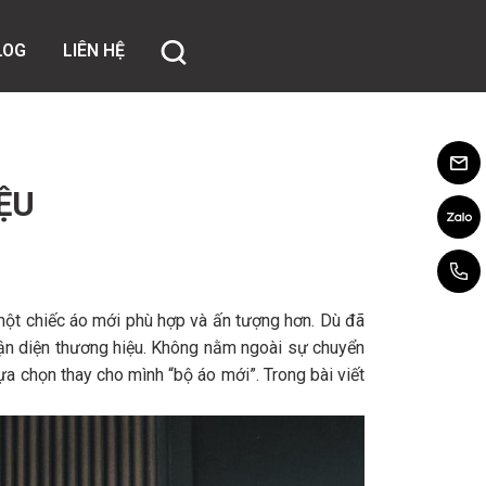
LOG
LIÊN HỆ
account@
ỆU
Chat Zalo
Hotline:
0
một chiếc áo mới phù hợp và ấn tượng hơn. Dù đã
nhận diện thương hiệu. Không nằm ngoài sự chuyển
a chọn thay cho mình “bộ áo mới”. Trong bài viết